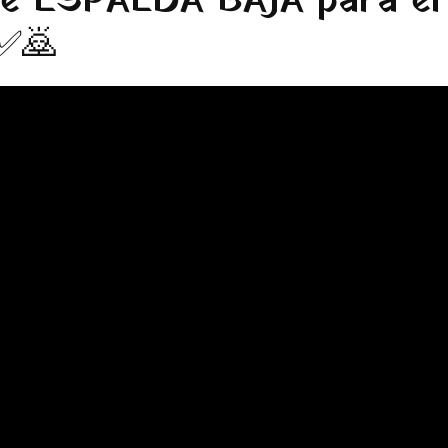
e ESPALDA BAJA para e
✅🙇