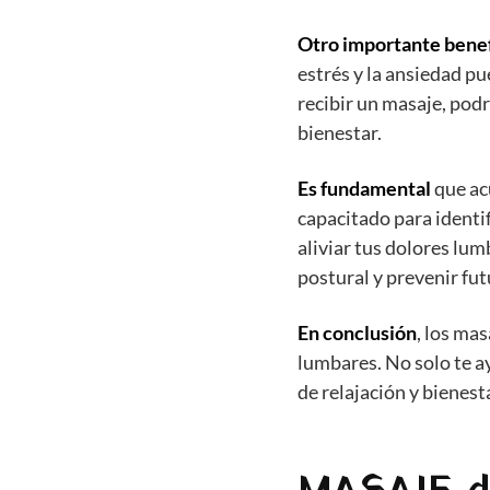
Otro importante benef
estrés y la ansiedad p
recibir un masaje, pod
bienestar.
Es fundamental
que acu
capacitado para identif
aliviar tus dolores l
postural y prevenir fut
En conclusión
, los ma
lumbares. No solo te a
de relajación y bienest