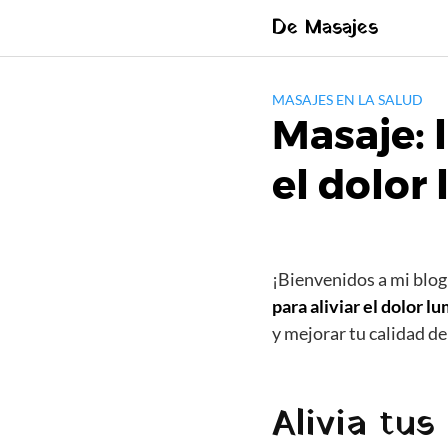
Saltar
De Masajes
al
contenido
MASAJES EN LA SALUD
Masaje: l
el dolor
¡Bienvenidos a mi blog
para aliviar el dolor l
y mejorar tu calidad de 
Alivia tu