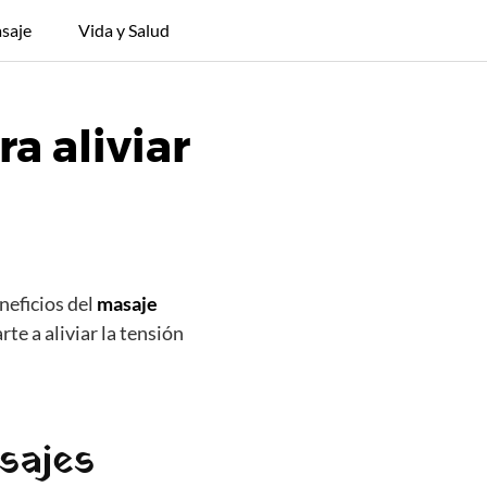
saje
Vida y Salud
a aliviar
neficios del
masaje
te a aliviar la tensión
sajes