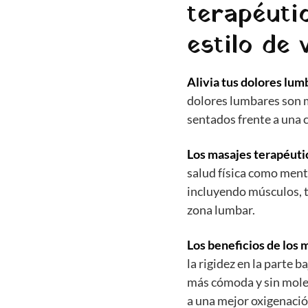
terapéuti
estilo de 
Alivia tus dolores lum
dolores lumbares son m
sentados frente a una 
Los masajes terapéuti
salud física como ment
incluyendo músculos, te
zona lumbar.
Los beneficios de los 
la rigidez en la parte b
más cómoda y sin moles
a una mejor oxigenació