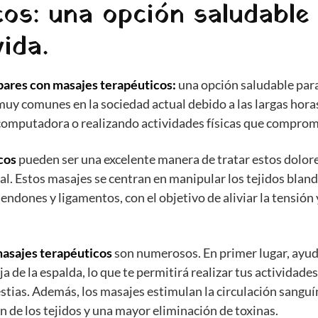
cos: una opción saludable
vida.
bares con masajes terapéuticos:
una opción saludable para 
uy comunes en la sociedad actual debido a las largas hor
computadora o realizando actividades físicas que comprome
cos
pueden ser una excelente manera de tratar estos dolore
al. Estos masajes se centran en manipular los tejidos bland
ndones y ligamentos, con el objetivo de aliviar la tensión y
masajes terapéuticos
son numerosos. En primer lugar, ayuda
aja de la espalda, lo que te permitirá realizar tus actividad
tias. Además, los masajes estimulan la circulación sanguín
n de los tejidos y una mayor eliminación de toxinas.