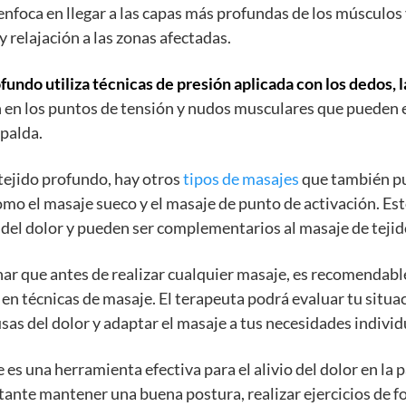
enfoca en llegar a las capas más profundas de los músculos 
 relajación a las zonas afectadas.
fundo utiliza técnicas de presión aplicada con los dedos, 
n en los puntos de tensión y nudos musculares que pueden 
spalda.
tejido profundo, hay otros
tipos de masajes
que también pu
como el masaje sueco y el masaje de punto de activación. Es
 del dolor y pueden ser complementarios al masaje de teji
r que antes de realizar cualquier masaje, es recomendabl
 en técnicas de masaje. El terapeuta podrá evaluar tu situac
usas del dolor y adaptar el masaje a tus necesidades individ
es una herramienta efectiva para el alivio del dolor en la p
ante mantener una buena postura, realizar ejercicios de f