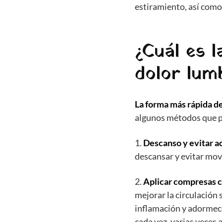
estiramiento, así como 
¿Cuál es l
dolor lum
La forma más rápida de
algunos métodos que 
1.
Descanso y evitar ac
descansar y evitar mov
2.
Aplicar compresas ca
mejorar la circulación 
inflamación y adormec
cada vez, varias veces a