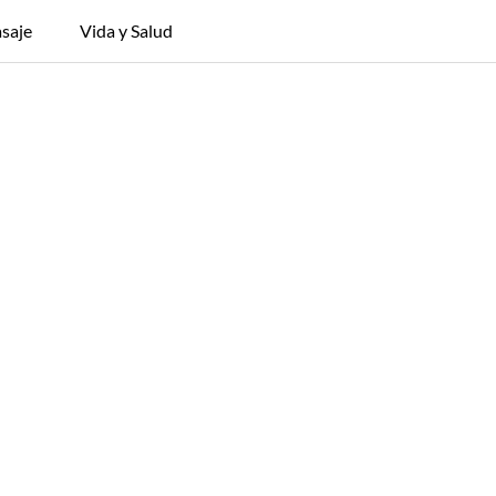
saje
Vida y Salud